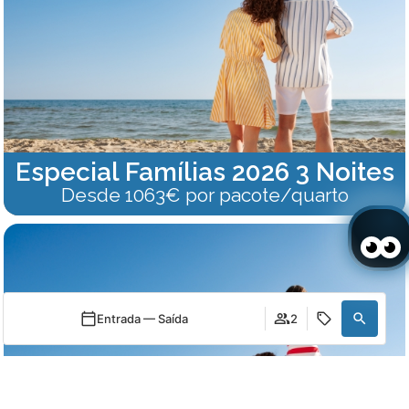
Especial Famílias 2026 3 Noites
Desde 1063€ por pacote/quarto
Entrada — Saída
2
Quando
Promoção
Quando
Promoção
Gerir a minha reserva
Quem
Quem