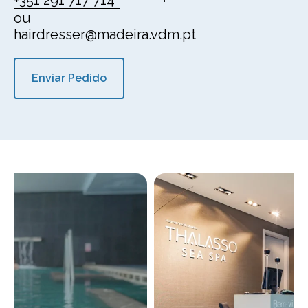
+351 291 717 714*
ou
hairdresser@madeira.vdm.pt
Enviar Pedido