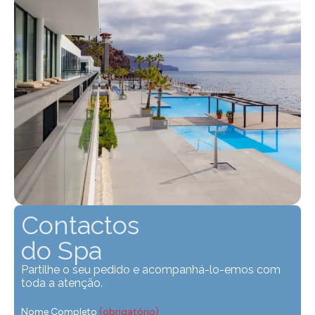
Contactos
do Spa
Partilhe o seu pedido e acompanhá-lo-emos com
toda a atenção.
Nome Completo
(obrigatório)