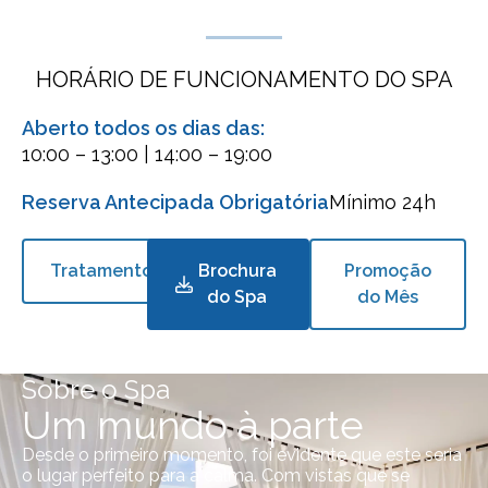
HORÁRIO DE FUNCIONAMENTO DO SPA
Aberto todos os dias das:
10:00 – 13:00 | 14:00 – 19:00
Reserva Antecipada Obrigatória
Mínimo 24h
Tratamentos
Brochura
Promoção
do Spa
do Mês
Sobre o Spa
Um mundo à parte
Desde o primeiro momento, foi evidente que este seria
o lugar perfeito para a calma. Com vistas que se