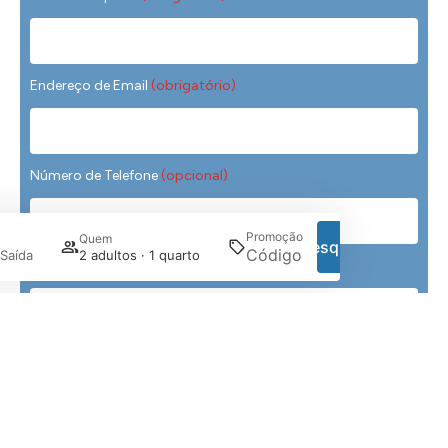
Endereço de Email
(obrigatório)
Número de Telefone
(opcional)
Promoção
Quem
Pesquisar
Saída
2 adultos · 1 quarto
Tratamento Preferido
(obrigatório)
Gerir a minha reserva
Data e Hora Preferidas
(obrigatório)