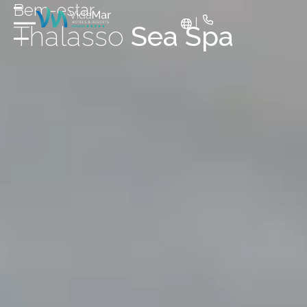
Bem-estar
Thalasso
Sea Spa