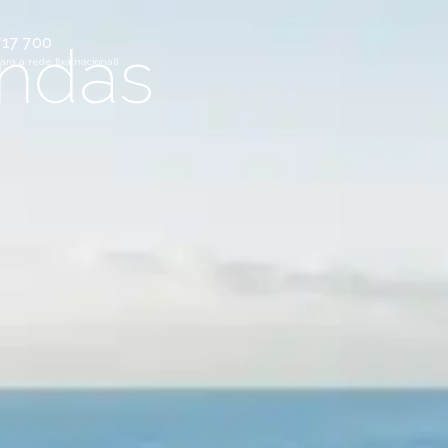
ondas
717 700
ra a rede fixa nacional)