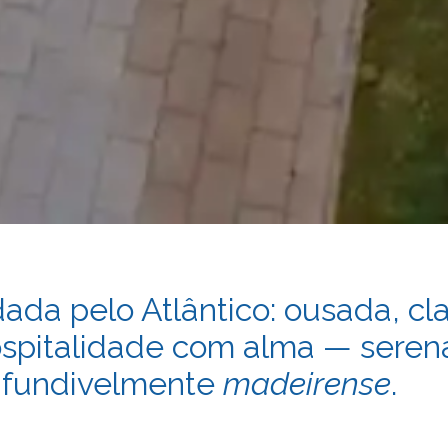
da pelo Atlântico: ousada, cla
spitalidade com alma — serena,
nfundivelmente
madeirense
.