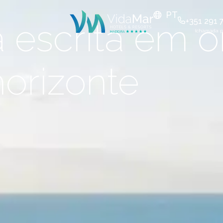
PT
a escrita em 
+351 291 
(chamada pa
horizonte