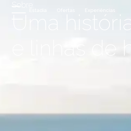
Sobre
Estadia
Ofertas
Experiências
Uma históri
e linhas de 