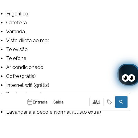
Frigorífico
Cafeteira
Varanda
Vista direta ao mar
Televisão
Telefone
Ar condicionado
Cofre (grátis)
Internet wifi (grátis)
Serviço despertar
Entrada — Saída
2
Sala de bagagens 24h
Lavandaria a Seco e Normal (Custo extra)
Amenities de banho
Quando
Promoção
Quando
Promoção
Quando
Gerir a minha reserva
Quem
Quem
Quem
Serviço de quarto 24 horas